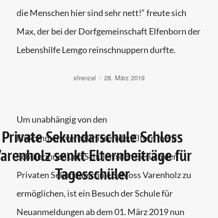
die Menschen hier sind sehr nett!“ freute sich
Max, der bei der Dorfgemeinschaft Elfenborn der
Lebenshilfe Lemgo reinschnuppern durfte.
Autor
Veröffentlicht
sfrenzel
28. März 2019
am
Um unabhängig von den
Private Sekundarschule Schloss
Einkommensverhältnissen der Eltern mehr
arenholz senkt Elternbeiträge für
Schülerinnen und Schülern den Besuch der
Tagesschüler
Privaten Sekundarschule Schloss Varenholz zu
ermöglichen, ist ein Besuch der Schule für
Neuanmeldungen ab dem 01. März 2019 nun