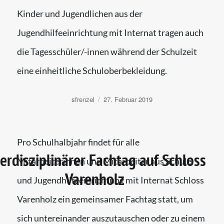
Kinder und Jugendlichen aus der
Jugendhilfeeinrichtung mit Internat tragen auch
die Tagesschüler/-innen während der Schulzeit
eine einheitliche Schuloberbekleidung.
Autor
Veröffentlicht
sfrenzel
27. Februar 2019
am
Pro Schulhalbjahr findet für alle
terdisziplinärer Fachtag auf Schloss
Mitarbeiterinnen und Mitarbeiter aus Schule
Varenholz
und Jugendhilfeeinrichtung mit Internat Schloss
Varenholz ein gemeinsamer Fachtag statt, um
sich untereinander auszutauschen oder zu einem