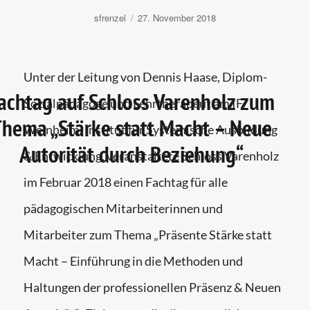
Autor
Veröffentlicht
sfrenzel
27. November 2018
am
Unter der Leitung von Dennis Haase, Diplom-
achtag auf Schloss Varenholz zum
Sozialpädagoge und Lehrtherapeut am IF
hema „Stärke statt Macht – Neue
Weinheim, Institut für Systemische Ausbildung
Autorität durch Beziehung“
& Entwicklung, veranstaltete Schloss Varenholz
im Februar 2018 einen Fachtag für alle
pädagogischen Mitarbeiterinnen und
Mitarbeiter zum Thema „Präsente Stärke statt
Macht – Einführung in die Methoden und
Haltungen der professionellen Präsenz & Neuen