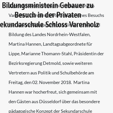
Bildungsministerin Gebauer zu
Jugendhilfeeinrichtung mit Internat Schloss
Besuch in der Privaten
Varenholz standen im Mittelpunkt eines Besuchs
ekundarschule Schloss Varenholz
von Yvonne Gebauer, Ministerin für Schule und
Bildung des Landes Nordrhein-Westfalen,
Martina Hannen, Landtagsabgeordnete für
Lippe, Marianne Thomann-Stahl, Präsidentin der
Bezirksregierung Detmold, sowie weiteren
Vertretern aus Politik und Schulbehörde am
Freitag, den 02. November 2018. Martina
Hannen war hocherfreut, sich gemeinsam mit
den Gästen aus Düsseldorf über das besondere
pädagogische Konzept der Sekundarschule