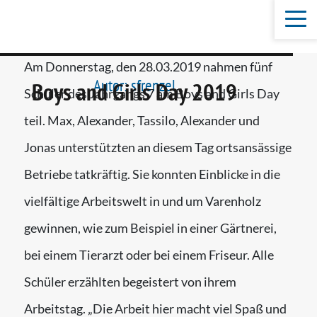
Am Donnerstag, den 28.03.2019 nahmen fünf
Autor:
sfrenzel
Boys and Girls Day 2019
Schüler des Jahrgangs 7 am Boys and Girls Day
teil. Max, Alexander, Tassilo, Alexander und
Jonas unterstützten an diesem Tag ortsansässige
Betriebe tatkräftig. Sie konnten Einblicke in die
vielfältige Arbeitswelt in und um Varenholz
gewinnen, wie zum Beispiel in einer Gärtnerei,
bei einem Tierarzt oder bei einem Friseur. Alle
Schüler erzählten begeistert von ihrem
Arbeitstag. „Die Arbeit hier macht viel Spaß und