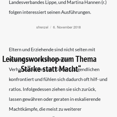
Landesverbandes Lippe, und Martina Hannen (r.)
folgen interessiert seinen Ausführungen.
Autor
Veröffentlicht
sfrenzel
6. November 2018
am
Eltern und Erziehende sind nicht selten mit
Leitungsworkshop zum Thema
respektlosen und ablehnenden
„Stärke statt Macht“
Verhaltensweisen von Kindern/Jugendlichen
konfrontiert und fühlen sich dadurch oft hilf- und
ratlos. Infolgedessen ziehen sie sich zurück,
lassen gewähren oder geraten in eskalierende
Machtkämpfe, die meist zu weiterer