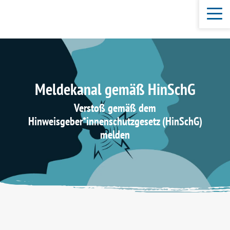
Meldekanal gemäß HinSchG
Verstoß gemäß dem
Hinweisgeber*innenschutzgesetz (HinSchG)
melden