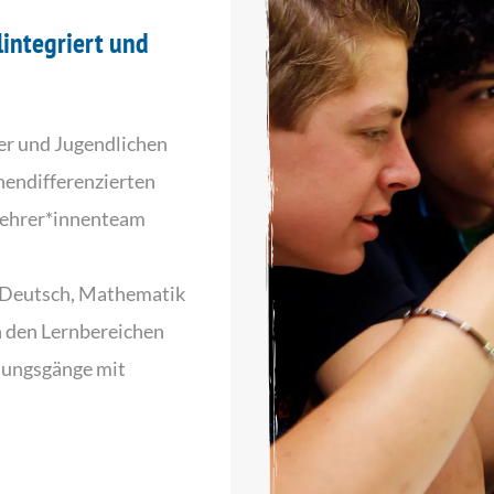
lintegriert und
er und Jugendlichen
nendifferenzierten
lehrer*innenteam
n Deutsch, Mathematik
n den Lernbereichen
dungsgänge mit