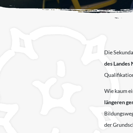
Die Sekundar
des Landes N
Qualifikatio
Wie kaum ein
längeren g
Bildungswege
der Grundsch