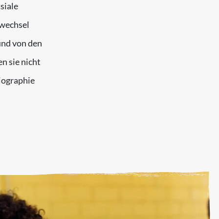
siale
swechsel
und von den
n sie nicht
iographie