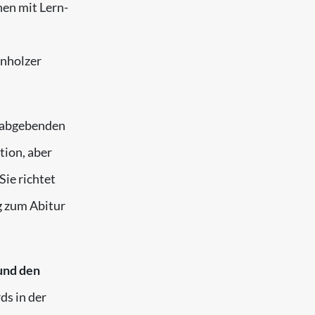
nen mit Lern-
enholzer
r abgebenden
tion, aber
ie richtet
g zum Abitur
und den
ds in der