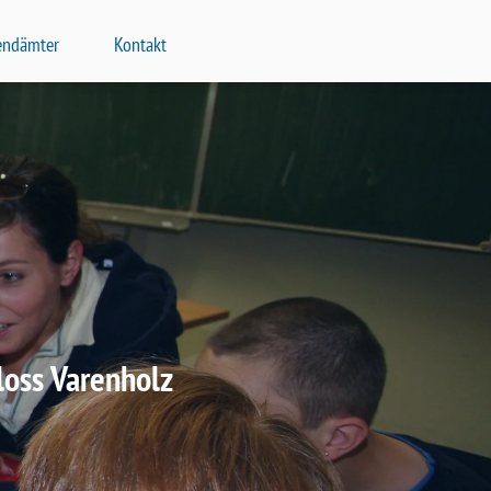
endämter
Kontakt
loss Varenholz