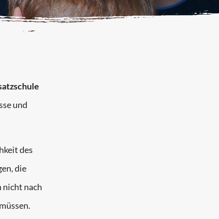
satzschule
sse und
hkeit des
en, die
 nicht nach
 müssen.