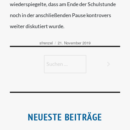
wiederspiegelte, dass am Ende der Schulstunde
noch in der anschließenden Pause kontrovers
weiter diskutiert wurde.
Autor
Veröffentlicht
sfrenzel
21. November 2019
am
Suchen
nach:
Suchen
NEUESTE BEITRÄGE