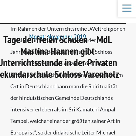
Im Rahmen der Unterrichtsreihe „Weltreligionen
Monat:
November 2019
Tage der freien Schulen – MdL
im Blick“ unternahmen Lernende der 10.
Martina Hannen gibt
Jahrgangsstufe der Sekundarschule Schloss
Unterrichtsstunde in der Privaten
Varenholz eine Exkursion zum Sri Kamatchi
ekundarschule Schloss Varenholz
Ampal Tempel nach Hamm Uentrop. „An keinem
Ort in Deutschland kann man die Spiritualität
der hinduistischen Gemeinde Deutschlands
intensiver erleben als im Sri Kamatchi Ampal
Tempel, welcher einer der größten seiner Art in
Europa ist“, so der didaktische Leiter Michael